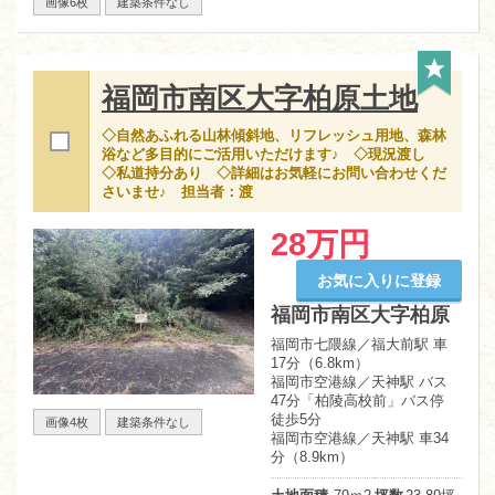
画像6枚
建築条件なし
福岡市南区大字柏原土地
◇自然あふれる山林傾斜地、リフレッシュ用地、森林
浴など多目的にご活用いただけます♪ ◇現況渡し
◇私道持分あり ◇詳細はお気軽にお問い合わせくだ
さいませ♪ 担当者：渡
28万円
お気に入りに登録
福岡市南区大字柏原
福岡市七隈線／福大前駅 車
17分（6.8km）
福岡市空港線／天神駅 バス
47分「柏陵高校前」バス停
徒歩5分
画像4枚
建築条件なし
福岡市空港線／天神駅 車34
分（8.9km）