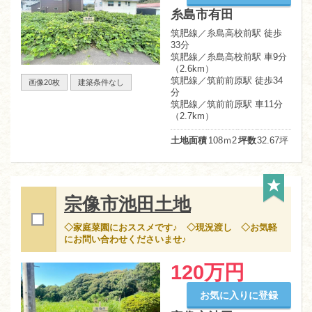
糸島市有田
筑肥線／糸島高校前駅 徒歩
33分
筑肥線／糸島高校前駅 車9分
（2.6km）
筑肥線／筑前前原駅 徒歩34
画像20枚
建築条件なし
分
筑肥線／筑前前原駅 車11分
（2.7km）
土地面積
108ｍ
2
坪数
32.67坪
宗像市池田土地
◇家庭菜園におススメです♪ ◇現況渡し ◇お気軽
にお問い合わせくださいませ♪
120万円
お気に入りに登録