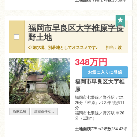
土地面積
79ｍ
2
坪数
23.89坪
福岡市早良区大字椎原字長
野土地
◇遊び場、別荘地としてオススメです♪ 担当：渡
348万円
お気に入りに登録
福岡市早良区大字椎
原
福岡市七隈線／野芥駅 バス
26分「椎原」バス停 徒歩11
分
画像11枚
建築条件なし
福岡市七隈線／野芥駅 車26
分（12km）
土地面積
775ｍ
2
坪数
234.43坪