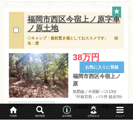
福岡市西区今宿上ノ原字車
ノ原土地
◇キャンプ・資材置き場としておススメです♪ 担
当：渡
38万円
お気に入りに登録
福岡市西区今宿上ノ
原
筑肥線／今宿駅 バス13分
「叶嶽宮前」バス停 徒歩3分
画像5枚
建築条件なし
土地面積
140ｍ
2
坪数
42.35坪
HOME
物件検索
会社情報
お問合わせ
メニュー