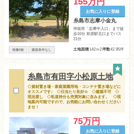
155万円
お気に入りに登録
糸島市志摩小金丸
停留所「志摩中入口」まで徒
歩10分 前原駅北口までバス
21分
土地面積
142ｍ
2
坪数
42.95坪
画像6枚
建築条件なし
糸島市有田字小松原土地
◇資材置き場・家庭菜園用地・コンテナ置き場などに
オススメです♪ ◇日当たり良好☆ ◇建築不可 ◇
現況渡し ◇私道持分も売買対象に含みます。 ◇現
地案内可能ですので、お気軽にお問い合わせください
ませ！
75万円
お気に入りに登録