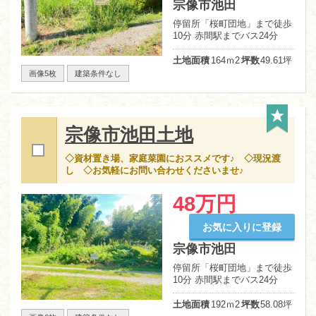
宗像市池田
停留所「桜町団地」まで徒歩
10分 赤間駅までバス24分
土地面積
164ｍ
2
坪数
49.61坪
画像5枚
建築条件なし
宗像市池田土地
◇資材置き場、家庭菜園におススメです♪ ◇現況渡
し ◇お気軽にお問い合わせくださいませ♪
48万円
お気に入りに登録
宗像市池田
停留所「桜町団地」まで徒歩
10分 赤間駅までバス24分
土地面積
192ｍ
2
坪数
58.08坪