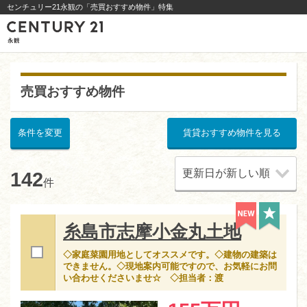
センチュリー21永観の「売買おすすめ物件」特集
売買おすすめ物件
条件を変更
賃貸おすすめ物件を見る
142
件
糸島市志摩小金丸土地
◇家庭菜園用地としてオススメです。◇建物の建築は
できません。◇現地案内可能ですので、お気軽にお問
い合わせくださいませ☆ ◇担当者：渡