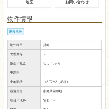
地図
お問い合わせ
物件情報
田園風景
物件種目
貸地
管理費等
－
敷金／礼金
なし／3ヶ月
更新料
－
土地面積
148.77m
2
（45坪）
最適用途
家庭菜園用地
地目／地勢
宅地／－