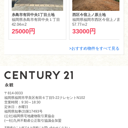
糸島市有田中央1丁目土地
西区今宿上ノ原土地
福岡県糸島市有田中央１丁目
福岡県福岡市西区今宿上ノ原
42.04ｍ
2
57.77ｍ
2
25000円
33000円
おすすめ物件をすべて見る
〒814-0033
福岡県福岡市早良区有田６丁目5-22クレセントN102
営業時間：9:30～18:30
定休日：水曜日
福岡県知事(3)第17493号
(公社)福岡県宅地建物取引業協会
(一社)九州不動産公正取引協議会加盟
不動産のこと何でもお気軽にお問い合わせください