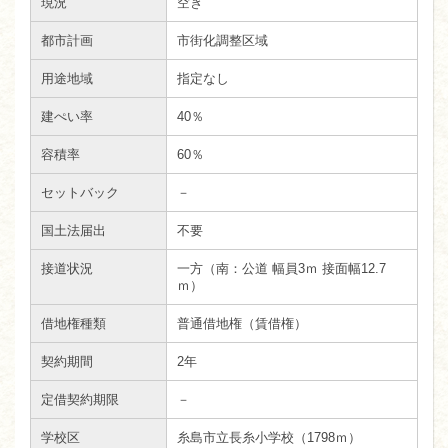
現況
空き
都市計画
市街化調整区域
用途地域
指定なし
建ぺい率
40％
容積率
60％
セットバック
－
国土法届出
不要
接道状況
一方（南：公道 幅員3ｍ 接面幅12.7
ｍ）
借地権種類
普通借地権（賃借権）
契約期間
2年
定借契約期限
－
学校区
糸島市立長糸小学校（1798ｍ）